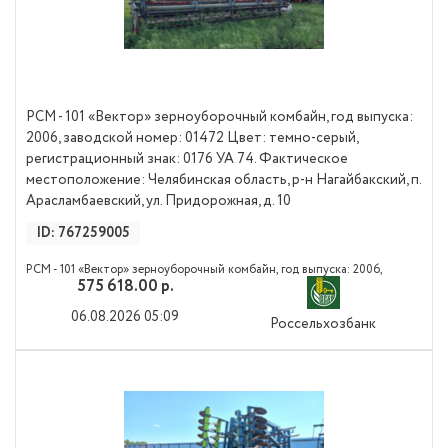
РСМ - 101 «Вектор» зерноуборочный комбайн, год выпуска:
2006, заводской номер: 01472 Цвет: темно-серый,
регистрационный знак: 0176 УА 74. Фактическое
местоположение: Челябинская область, р-н Нагайбакский, п.
Арасламбаевский, ул. Придорожная, д. 10
ID: 767259005
РСМ - 101 «Вектор» зерноуборочный комбайн, год выпуска: 2006,
575 618.00 р.
заводской номер: 01472 Цвет: темно-серый, регистрационный знак:
0176 УА 74. Фактическое местоположение: Челябинская область, р-н
06.08.2026 05:09
Россельхозбанк
Нагайбакский, п. Арасламбаевский, ул. Придорожная, д. 10