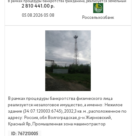
В рамках процедуры банкротства гражданина, реализуется земельный
2 810 441.00 р.
участок (кадастровый номер 34:34:010001:424) для размещения
коммунальных, складских объектов, площадь: 7200 кв. м., Россия, обл
05.08.2026 05:08
Россельхозбанк
Волгоградская, СНТ "Дзержинец", массив Винновский, квартал 106,
участок 164. Принадлежит на праве собственности. Коммуникации
-электричество, вода, подъездные пути имеются. Торги посредством
публичного предложения состоятся с 03.08.2026 по 12.10.2026 Заявка
и приложенные документы предоставляются оператору электронной
площадки в форме электронных документов, подписанных ЭЦП
заявителя в период с 03.08.2026 в 10 час. 00 мин. (мск) по 12.10.2026 в
23 час. 59 мин. (мск). Межрегиональная Электронная Торговая Система
Для участия в торгах задаток, в размере 20 % от начальной цены лота
В рамках процедуры банкротства физического лица
реализуется незалоговое имущество, а именно: Нежилое
здание (34:07:120003:6745), 2032,3 кв. м., расположенное по
адресу: Россия, обл Волгоградская, р-н Жирновский,
Красный Яр, Промышленная зона машинотрактор
ID: 767213005