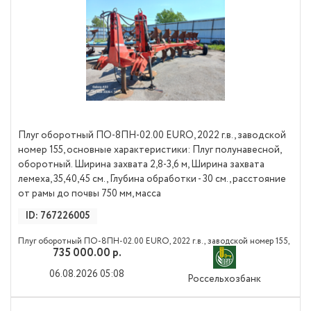
Плуг оборотный ПО-8ПН-02.00 EURO, 2022 г.в., заводской
номер 155, основные характеристики: Плуг полунавесной,
оборотный. Ширина захвата 2,8-3,6 м, Ширина захвата
лемеха, 35,40,45 см., Глубина обработки - 30 см., расстояние
от рамы до почвы 750 мм, масса
ID: 767226005
Плуг оборотный ПО-8ПН-02.00 EURO, 2022 г.в., заводской номер 155,
735 000.00 р.
основные характеристики: Плуг полунавесной, оборотный. Ширина
захвата 2,8-3,6 м, Ширина захвата лемеха, 35,40,45 см., Глубина
06.08.2026 05:08
Россельхозбанк
обработки - 30 см., расстояние от рамы до почвы 750 мм, масса 3150 кг.
Страна производитель Россия, ГК "Solar Fields"