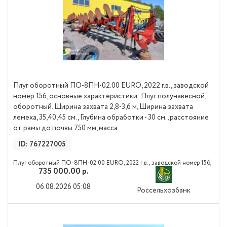
Плуг оборотный ПО-8ПН-02.00 EURO, 2022 г.в., заводской
номер 156, основные характеристики: Плуг полунавесной,
оборотный. Ширина захвата 2,8-3,6 м, Ширина захвата
лемеха, 35,40,45 см., Глубина обработки - 30 см., расстояние
от рамы до почвы 750 мм, масса
ID: 767227005
Плуг оборотный ПО-8ПН-02.00 EURO, 2022 г.в., заводской номер 156,
735 000.00 р.
основные характеристики: Плуг полунавесной, оборотный. Ширина
захвата 2,8-3,6 м, Ширина захвата лемеха, 35,40,45 см., Глубина
06.08.2026 05:08
Россельхозбанк
обработки - 30 см., расстояние от рамы до почвы 750 мм, масса 3150 кг.
Страна производитель Россия, ГК "Solar Fields"