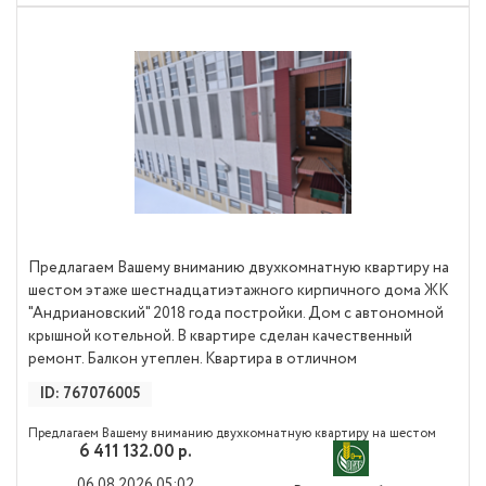
Предлагаем Вашему вниманию двухкомнатную квартиру на
шестом этаже шестнадцатиэтажного кирпичного дома ЖК
"Андриановский" 2018 года постройки. Дом с автономной
крышной котельной. В квартире сделан качественный
ремонт. Балкон утеплен. Квартира в отличном
ID: 767076005
Предлагаем Вашему вниманию двухкомнатную квартиру на шестом
6 411 132.00 р.
этаже шестнадцатиэтажного кирпичного дома ЖК "Андриановский"
2018 года постройки. Дом с автономной крышной котельной. В
06.08.2026 05:02