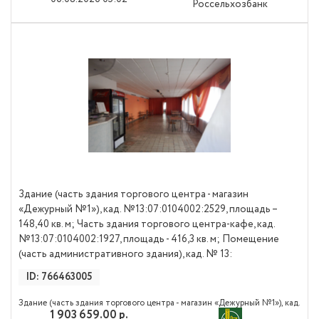
Россельхозбанк
квартире сделан качественный ремонт. Балкон утеплен. Квартира в
отличном состоянии и готова к проживанию. Во дворе много
парковочных мест, детская и спортивная площадки. По периметру
дома и внутри видеонаблюдение. Пандусы. Район с отличной
развитой инфраструктурой. Все необходимое для комфортной жизни
в шаговой доступности: Магазины, торговые центры, аптеки,
поликлиника, детские сады, лицей №19, гимназия №39, остановки
общественного транспорта
Здание (часть здания торгового центра - магазин
«Дежурный №1»), кад. №13:07:0104002:2529, площадь –
148,40 кв. м; Часть здания торгового центра-кафе, кад.
№13:07:0104002:1927, площадь - 416,3 кв. м; Помещение
(часть административного здания), кад. № 13:
ID: 766463005
Здание (часть здания торгового центра - магазин «Дежурный №1»), кад.
1 903 659.00 р.
№13:07:0104002:2529, площадь – 148,40 кв. м; Часть здания торгового