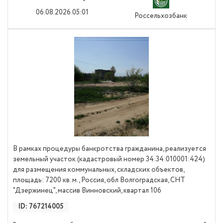
центра-кафе, кад. №13:07:0104002:1927, площадь - 416,3 кв. м;
06.08.2026 05:01
Россельхозбанк
Помещение (часть административного здания), кад. №
13:07:0104002:2269, площадь -581,40 кв. м. Объекты недвижимости
находятся в удовлетворительном состоянии, проведены
электричество и водоснабжение. Имущество располагается на
территории населенного пункта с развитой транспортной
инфраструктурой и подъездными путями. Имущество возможно
приобрести на торгах посредством публичного предложения в рамках
процедуры банкротства. Имущество реализуется одним лотом. Прием
заявок 13.04.2026-15.10.2026.
В рамках процедуры банкротства гражданина, реализуется
земельный участок (кадастровый номер 34:34:010001:424)
для размещения коммунальных, складских объектов,
площадь: 7200 кв. м., Россия, обл Волгоградская, СНТ
"Дзержинец", массив Винновский, квартал 106
ID: 767214005