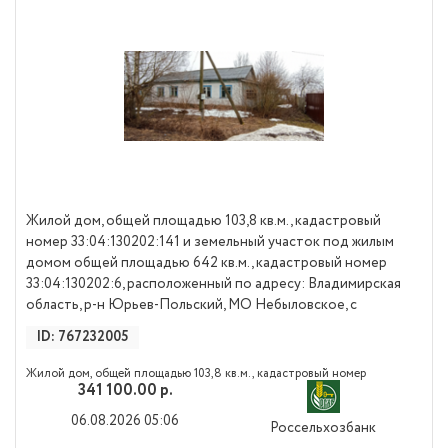
Жилой дом, общей площадью 103,8 кв.м., кадастровый
номер 33:04:130202:141 и земельный участок под жилым
домом общей площадью 642 кв.м., кадастровый номер
33:04:130202:6, расположенный по адресу: Владимирская
область, р-н Юрьев-Польский, МО Небыловское, с
ID: 767232005
Жилой дом, общей площадью 103,8 кв.м., кадастровый номер
341 100.00 р.
33:04:130202:141 и земельный участок под жилым домом общей
площадью 642 кв.м., кадастровый номер 33:04:130202:6,
06.08.2026 05:06
Россельхозбанк
расположенный по адресу: Владимирская область, р-н Юрьев-
Польский, МО Небыловское, с Лыково, д 3