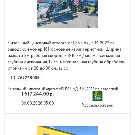
Чизельный - дисковый агрегат VELES ЧАД-5.М, 2022 г.в,
заводской номер 161, основные характеристики: Ширина
захвата 5 м, рабочая скорость 8-10 км./час., максимальная
глубина дискования, 12 см, максимальная глубина обработки
стойками от 20 до 30 см., высо
ID: 767228005
Чизельный - дисковый агрегат VELES ЧАД-5.М, 2022 г.в, заводской
1 617 244.00 р.
номер 161, основные характеристики: Ширина захвата 5 м, рабочая
скорость 8-10 км./час., максимальная глубина дискования, 12 см,
06.08.2026 05:08
Россельхозбанк
максимальная глубина обработки стойками от 20 до 30 см., высота в
транспортном положении 3,3 м, масса 7510 кг Страна производитель
Россия, ГК "Solar Fields"